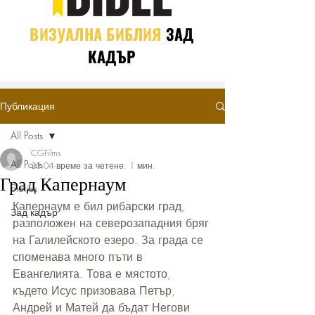
ВИЗУАЛНА БИБЛИЯ
ЗАД
КАДЪР
Публикация
All Posts
CGFilms
All Posts
23.04
време за четене: 1 мин.
Град Капернаум
Stories
Капернаум е бил рибарски град, 
Зад кадър
разположен на северозападния бряг 
на Галилейското езеро. За града се 
споменава много пъти в 
Евангелията. Това е мястото, 
където Исус призовава Петър, 
Андрей и Матей да бъдат Негови 