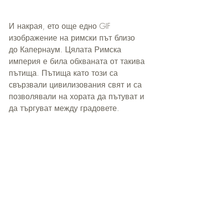
И накрая, ето още едно GIF 
изображение на римски път близо 
до Капернаум. Цялата Римска 
империя е била обхваната от такива 
пътища. Пътища като този са 
свързвали цивилизования свят и са 
позволявали на хората да пътуват и 
да търгуват между градовете.