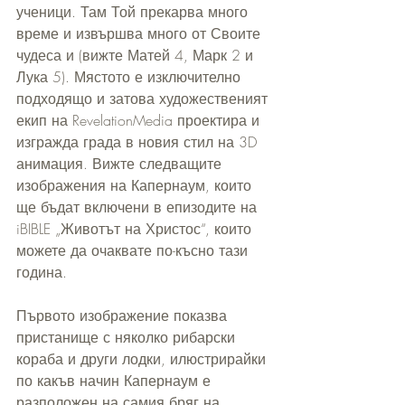
ученици. Там Той прекарва много 
време и извършва много от Своите 
чудеса и (вижте Матей 4, Марк 2 и 
Лука 5). Мястото е изключително 
подходящо и затова художественият 
екип на RevelationMedia проектира и 
изгражда града в новия стил на 3D 
анимация. Вижте следващите 
изображения на Капернаум, които 
ще бъдат включени в епизодите на 
iBIBLE „Животът на Христос“, които 
можете да очаквате по-късно тази 
година.
Първото изображение показва 
пристанище с няколко рибарски 
кораба и други лодки, илюстрирайки 
по какъв начин Капернаум е 
разположен на самия бряг на 