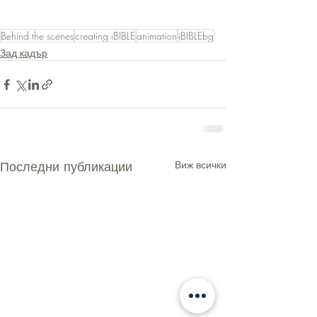
Behind the scenes
creating iBIBLE
animation
iBIBLEbg
Зад кадър
Последни публикации
Виж всички