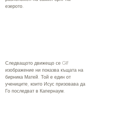
езерото.
Следващото движещо се GIF 
изображение ни показва къщата на 
бирника Матей. Той е един от 
учениците, които Исус призовава да 
Го последват в Капернаум.