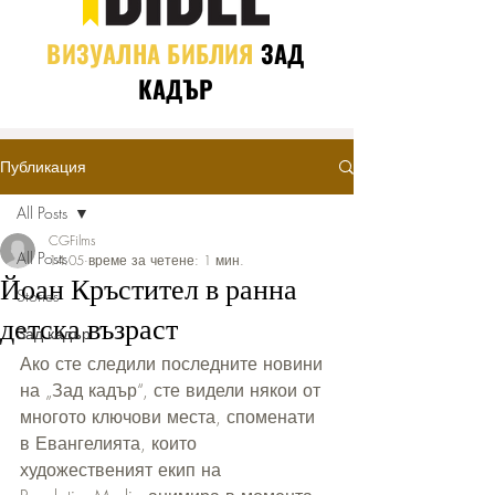
ВИЗУАЛНА БИБЛИЯ
ЗАД
КАДЪР
Публикация
All Posts
CGFilms
All Posts
14.05
време за четене: 1 мин.
Йоан Кръстител в ранна
Stories
детска възраст
Зад кадър
Ако сте следили последните новини 
на „Зад кадър“, сте видели някои от 
многото ключови места, споменати 
в Евангелията, които 
художественият екип на 