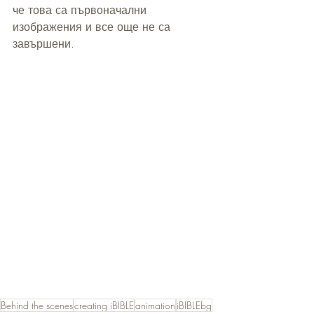
че това са първоначални 
изображения и все още не са 
завършени.
Behind the scenes
creating iBIBLE
animation
iBIBLEbg