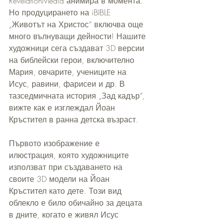
RevelationMedia анимира в момента. 
Но продуцирането на iBIBLE 
„Животът на Христос“ включва още 
много вълнуващи дейности! Нашите 
художници сега създават 3D версии 
на библейски герои, включително 
Мария, овчарите, учениците на 
Исус, равини, фарисеи и др. В 
тазседмичната история „Зад кадър“, 
вижте как е изглеждал Йоан 
Кръстител в ранна детска възраст.
Първото изображение е 
илюстрация, която художниците 
използват при създаването на 
своите 3D модели на Йоан 
Кръстител като дете. Този вид 
облекло е било обичайно за децата 
в дните, когато е живял Исус 