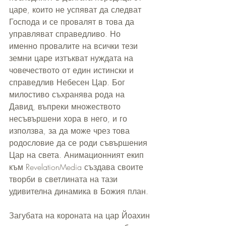
царе, които не успяват да следват 
Господа и се провалят в това да 
управляват справедливо. Но 
именно провалите на всички тези 
земни царе изтъкват нуждата на 
човечеството от един истински и 
справедлив Небесен Цар. Бог 
милостиво съхранява рода на 
Давид, въпреки множеството 
несъвършени хора в него, и го 
използва, за да може чрез това 
родословие да се роди съвършения 
Цар на света. Анимационният екип 
към RevelationMedia създава своите 
творби в светлината на тази 
удивителна динамика в Божия план. 
Загубата на короната на цар Йоахин 