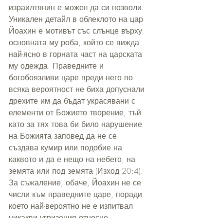
израилтянин е можел да си позволи.
Уникален детайл в облеклото на цар 
Йоахин е мотивът със слънце върху 
основната му роба, който се вижда 
най-ясно в горната част на царската 
му одежда. Праведните и 
богобоязливи царе преди него по 
всяка вероятност не биха допуснали 
дрехите им да бъдат украсявани с 
елементи от Божието творение, тъй 
като за тях това би било нарушение 
на Божията заповед да не се 
създава кумир или подобие на 
каквото и да е нещо на небето, на 
земята или под земята (Изход 20:4). 
За съжаление, обаче, Йоахин не се 
числи към праведните царе, поради 
което най-вероятно не е изпитвал 
никакви угризения относно 