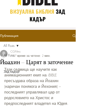
ВИЗУАЛНА БИБЛИЯ
ЗАД
КАДЪР
Публикация
All Posts
CGFilms
All Posts
7.07
време за четене: 2 мин.
Йоахин – Царят в заточение
Stories
Тази седмица ще научите как 
Зад кадър
анимационният екип на iBIBLE 
пресъздава образа на Йоахин 
(наричан понякога и Йехония) – 
последният управлявал цар от 
родословието на Христос и 
предпоследният владетел на Юдея. 