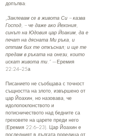
допълва:
„Заклевам се в живота Си – казва 
Господ, – че даже ако Йехония, 
синът на Юдовия цар Йоаким, да е 
печат на дясната Ми ръка, и 
оттам бих те откъснал; и ще те 
предам в ръката на онези, които 
искат живота ти.“ 
—Еремия 
22:24–25а
Писанието не съобщава с точност 
същността на злото, извършено от 
цар Йоахин, но назовава, че 
идолопоклонството и 
потисничеството над бедните са 
греховете на царете преди него 
(Еремия 22:6–23). Цар Йоахин е 
последният в дългата поредица от 