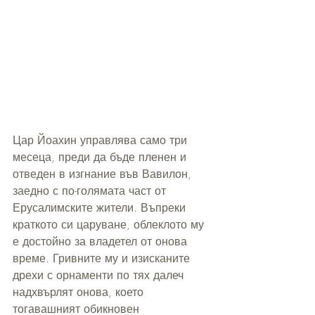
Цар Йоахин управлява само три 
месеца, преди да бъде пленен и 
отведен в изгнание във Вавилон, 
заедно с по-голямата част от 
Ерусалимските жители. Въпреки 
краткото си царуване, облеклото му 
е достойно за владетел от онова 
време. Гривните му и изисканите 
дрехи с орнаменти по тях далеч 
надхвърлят онова, което 
тогавашният обикновен 