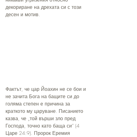
декориране на дрехата си с този 
десен и мотив.
Фактът, че цар Йоахин не се бои и 
не зачита Бога на бащите си до 
голяма степен е причина за 
краткото му царуване. Писанието 
казва, че „той върши зло пред 
Господа, точно като баща си“ (4 
Царе 24:9). Пророк Еремия 