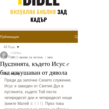
ВИЗУАЛНА БИБЛИЯ
ЗАД
КАДЪР
Публикация
All Posts
CGFilms
All Posts
28.05
време за четене: 1 мин.
Пустинята, където Исус e
Stories
бил изкушаван от дявола
Зад кадър
Преди да започне Своето служение, 
Исус е заведен от Святия Дух в 
пустинята, където Той пости 
четиридесет дни и четиридесет нощи 
(вижте Матей 4:1-11). През това 