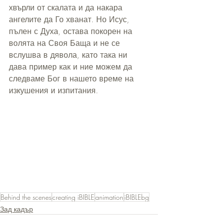
хвърли от скалата и да накара 
ангелите да Го хванат. Но Исус, 
пълен с Духа, остава покорен на 
волята на Своя Баща и не се 
вслушва в дявола, като така ни 
дава пример как и ние можем да 
следваме Бог в нашето време на 
изкушения и изпитания.
Behind the scenes
creating iBIBLE
animation
iBIBLEbg
Зад кадър