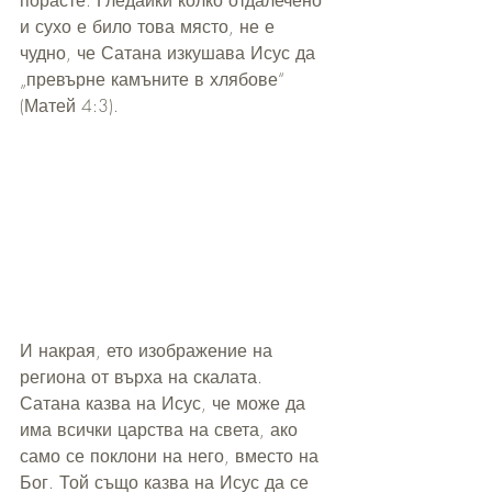
и сухо е било това място, не е 
чудно, че Сатана изкушава Исус да 
„превърне камъните в хлябове“ 
(Матей 4:3).
И накрая, ето изображение на 
региона от върха на скалата. 
Сатана казва на Исус, че може да 
има всички царства на света, ако 
само се поклони на него, вместо на 
Бог. Той също казва на Исус да се 