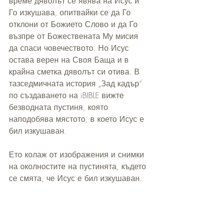
време дяволът се явява на Исус и 
Го изкушава, опитвайки се да Го 
отклони от Божието Слово и да Го 
възпре от Божествената Му мисия 
да спаси човечеството. Но Исус 
остава верен на Своя Баща и в 
крайна сметка дяволът си отива. В 
тазседмичната история „Зад кадър“ 
по създаването на iBIBLE вижте 
безводната пустиня, която 
наподобява мястото, в което Исус е 
бил изкушаван.
Ето колаж от изображения и снимки 
на околностите на пустинята, където 
се смята, че Исус е бил изкушаван.