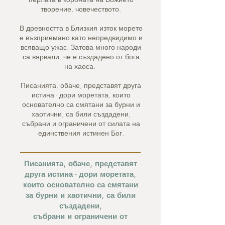
творение, човечеството.
В древността в Близкия изток морето
е възприемано като непредвидимо и
всяващо ужас. Затова много народи
са вярвали, че е създадено от бога
на хаоса.
Писанията, обаче, представят друга
истина - дори моретата, които
основателно са смятани за бурни и
хаотични, са били създадени,
събрани и ограничени от силата на
единствения истинен Бог.
Писанията, обаче, представят
друга истина - дори моретата,
които основателно са смятани
за бурни и хаотични, са били
създадени,
събрани и ограничени от