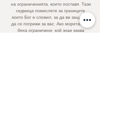
на ограниченията, които поставя. Тази
седмица помислете за границите,
които Бог е сложил, за да ви защити и
да се погрижи за вас. Ако моретата не
бяха ограничени, кой знае каква
опасност би ни сполетяла. Бог ви
обича толкова много, че е сложил ред
в творението, за да може вие, както и
всички хора и живи същества, да
живеете и да процъфтявате.
Молитва за седмицата
Милостиви Отче, ние идваме пред
Теб днес, признавайки Твоята сила и
могъщество. Не се страхуваш от
разбиващите се вълни, нито от
планинските височини — Ти царуваш
над тях. Благодаря Ти, Господи, че
създаде свят, който можем да