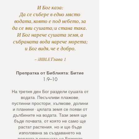
И Бог каза:
Да се събере в едно място
водата, която е под небето, за
да се яви сушата; и стана така.
И Бог нарече сушата земя, а
събраната вода нарече морета;
и Бог видя, че е добро.
– iBIBLE Глава 1
Препратка от Библията: Битие
1:9–10
На третия ден Бог раздели сушата от
водата. Песъчливи плажове,
пустинни простори, хълмове, долини
и планини - цялата земя се появи от
дълбините на водата. Тази земя ще
бъде почвата, от която не само ще
растат растения, но и ще бъде
използвана за създаването на
перлата в короната на Божието