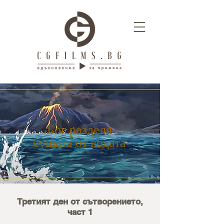
Бог разделя
сушата от водата
Третият ден от сътворението,
част 1