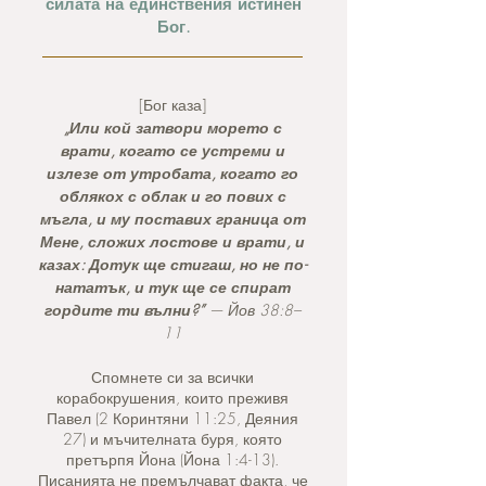
силата на единствения истинен
Бог.
[Бог каза]
„Или кой затвори морето с
врати, когато се устреми и
излезе от утробата, когато го
облякох с облак и го пових с
мъгла, и му поставих граница от
Мене, сложих лостове и врати, и
казах: Дотук ще стигаш, но не по-
нататък, и тук ще се спират
гордите ти вълни?”
— Йов 38:8–
11
Спомнете си за всички
корабокрушения, които преживя
Павел (2 Коринтяни 11:25, Деяния
27) и мъчителната буря, която
претърпя Йона (Йона 1:4-13).
Писанията не премълчават факта, че