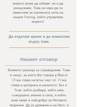
морето може да избавя, но и да
унищожава. Това ни кара да се
замислим за огромната сила на
нашия Господ, който управлява
морето!
Да отделим време и да помислим
върху това.
Нашият отговор
Божиите граници са справедливи. Това
е нещо, за което Бог говори в Йов от
38-ма глава нататък (част от 38-ма
глава е цитирана в началото). Бог е
Този, който разбира, който има
съвършено знание и сила, и който
знае какво е най-добро за Неговото
творение. Да се доверим и на Него, и