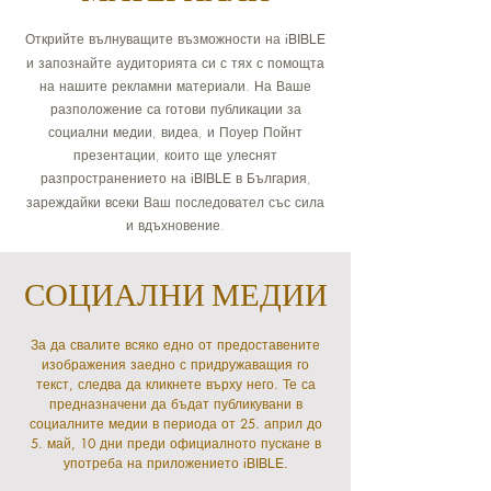
Открийте вълнуващите възможности на
iBIBLE
и запознайте аудиторията си с тях с помощта
на нашите рекламни материали. На Ваше
разположение са готови публикации за
социални медии, видеа, и Поуер Пойнт
презентации, които ще улеснят
разпространението на
в България,
iBIBLE
зареждайки всеки Ваш последовател със сила
и вдъхновение.
СОЦИАЛНИ МЕДИИ
За да свалите всяко едно от предоставените
изображения заедно с придружаващия го
текст, следва да кликнете върху него. Те са
предназначени да бъдат публикувани в
социалните медии в периода от 25. април до
5. май, 10 дни преди официалното пускане в
употреба на приложението
iBIBLE.