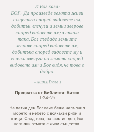
И Бог каза:
БОГ: Да произведе земята живи
същества според видовете им:
добитък, влечуги и земни зверове
според видовете им; и стана
така. Бог създаде земните
зверове според видовете им,
добитъка според видовете му и
всички влечуги по земята според
видовете им; и Бог видя, че това е
добро.
– iBIBLE Глава 1
Препратка от Библията: Битие
1:24–25
На петия ден Бог вече беше напълнил
морето и небето с всякакви риби и
птици. След това, на шестия ден, Бог
напълни земята с живи същества.