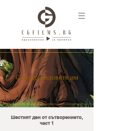
Според видовете им
Шестият ден от сътворението,
част 1