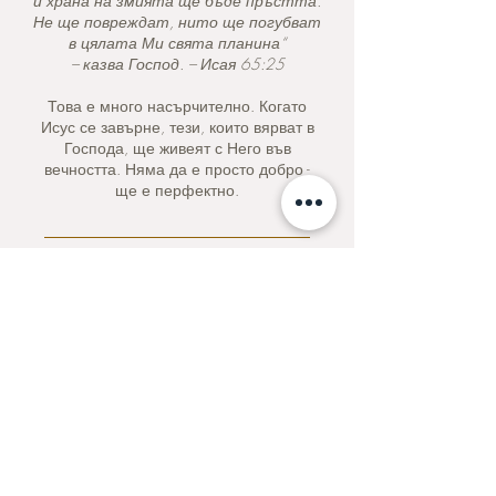
и храна на змията ще бъде пръстта.
Не ще повреждат, нито ще погубват
в цялата Ми свята планина“
– казва Господ. – Исая 65:25
Това е много насърчително. Когато
Исус се завърне, тези, които вярват в
Господа, ще живеят с Него във
вечността. Няма да е просто добро -
ще е перфектно.
Когато Исус се завърне, тези, които
вярват в Господа, ще живеят с Него
във вечността.
Няма да е просто добро - ще е
перфектно.
Молитва за седмицата
Милостиви Отче, виждаме Твоята