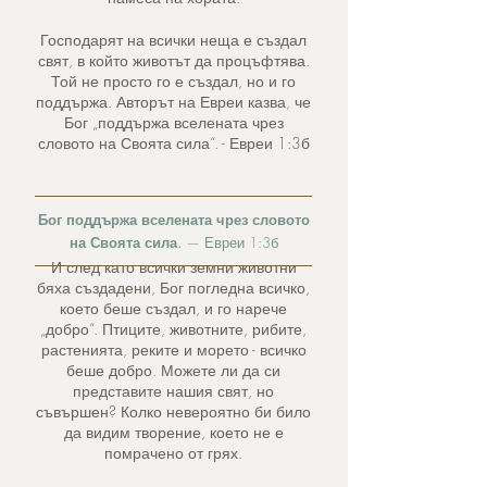
Господарят на всички неща е създал
свят, в който животът да процъфтява.
Той не просто го е създал, но и го
поддържа. Авторът на Евреи казва, че
Бог „поддържа вселената чрез
словото на Своята сила“. - Евреи 1:3б
Бог поддържа вселената чрез словото
на Своята сила.
— Евреи 1:3б
И след като всички земни животни
бяха създадени, Бог погледна всичко,
което беше създал, и го нарече
„добро“. Птиците, животните, рибите,
растенията, реките и морето - всичко
беше добро. Можете ли да си
представите нашия свят, но
съвършен? Колко невероятно би било
да видим творение, което не е
помрачено от грях.