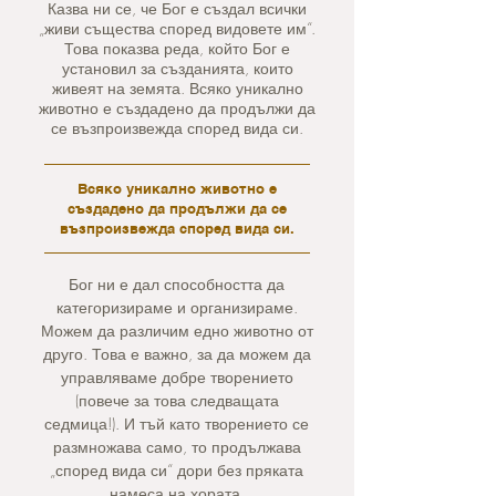
Казва ни се, че Бог е създал всички
„живи същества според видовете им“.
Това показва реда, който Бог е
установил за създанията, които
живеят на земята. Всяко уникално
животно е създадено да продължи да
се възпроизвежда според вида си.
Всяко уникално животно е
създадено да продължи да се
възпроизвежда според вида си.
Бог ни е дал способността да
категоризираме и организираме.
Можем да различим едно животно от
друго. Това е важно, за да можем да
управляваме добре творението
(повече за това следващата
седмица!). И тъй като творението се
размножава само, то продължава
„според вида си“ дори без пряката
намеса на хората.