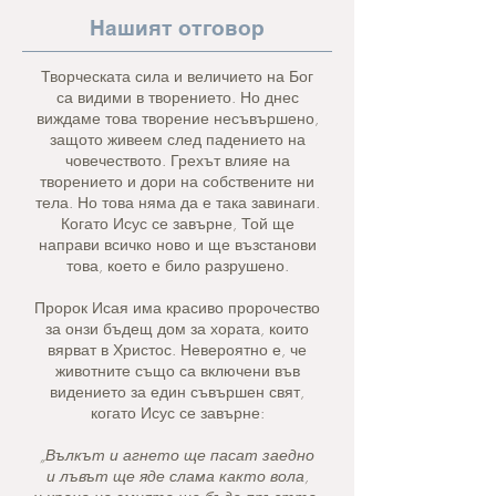
Нашият отговор
Творческата сила и величието на Бог
са видими в творението. Но днес
виждаме това творение несъвършено,
защото живеем след падението на
човечеството. Грехът влияе на
творението и дори на собствените ни
тела. Но това няма да е така завинаги.
Когато Исус се завърне, Той ще
направи всичко ново и ще възстанови
това, което е било разрушено.
Пророк Исая има красиво пророчество
за онзи бъдещ дом за хората, които
вярват в Христос. Невероятно е, че
животните също са включени във
видението за един съвършен свят,
когато Исус се завърне:
„Вълкът и агнето ще пасат заедно
и лъвът ще яде слама както вола,