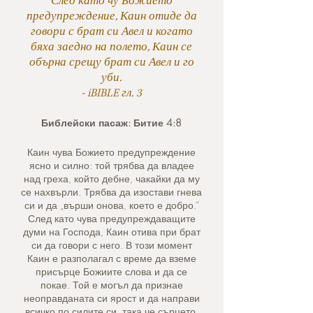
След като чу Божието
предупреждение, Каин отиде да
говори с брат си Авел и когато
бяха заедно на полето, Каин се
обърна срещу брат си Авел и го
уби.
- iBIBLE гл. 3
Библейски пасаж: Битие 4:8
Каин чува Божието предупреждение
ясно и силно: той трябва да владее
над греха, който дебне, чакайки да му
се нахвърли. Трябва да изостави гнева
си и да „върши онова, което е добро.“
След като чува предупреждаващите
думи на Господа, Каин отива при брат
си да говори с него. В този момент
Каин е разполагал с време да вземе
присърце Божиите слова и да се
покае. Той е могъл да признае
неоправданата си ярост и да направи
всичко по силите си, така че сърцето,