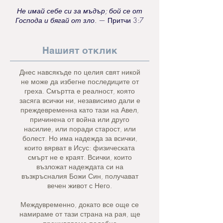
Не имай себе си за мъдър; бой се от
Господа и бягай от зло
. — Притчи 3:7
Нашият отклик
Днес навсякъде по целия свят никой
не може да избегне последиците от
греха. Смъртта е реалност, която
засяга всички ни, независимо дали е
преждевременна като тази на Авел,
причинена от война или друго
насилие, или поради старост, или
болест. Но има надежда за всички,
които вярват в Исус: физическата
смърт не е краят. Всички, които
възложат надеждата си на
възкръсналия Божи Син, получават
вечен живот с Него.
Междувременно, докато все още се
намираме от тази страна на рая, ще