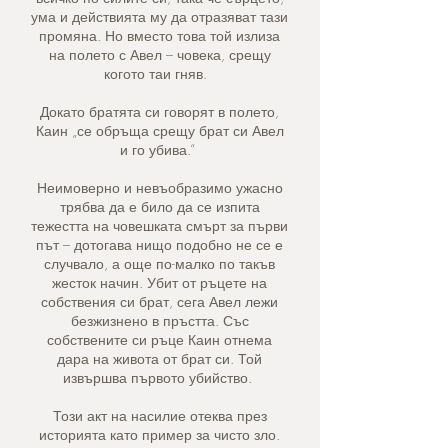
ума и действията му да отразяват тази
промяна. Но вместо това той излиза
на полето с Авел – човека, срещу
когото таи гняв.
Докато братята си говорят в полето,
Каин „се обръща срещу брат си Авел
и го убива.“
Неимоверно и невъобразимо ужасно
трябва да е било да се изпита
тежестта на човешката смърт за първи
път – дотогава нищо подобно не се е
случвало, а още по-малко по такъв
жесток начин. Убит от ръцете на
собствения си брат, сега Авел лежи
безжизнено в пръстта. Със
собствените си ръце Каин отнема
дара на живота от брат си. Той
извършва първото убийство.
Този акт на насилие отеква през
историята като пример за чисто зло.