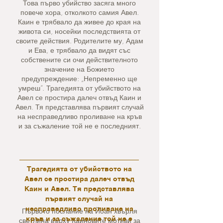
Това първо убийство засяга много
повече хора, отколкото самия Авел.
Каин е трябвало да живее до края на
живота си, носейки последствията от
своите действия. Родителите му, Адам
и Ева, е трябвало да видят със
собствените си очи действителното
значение на Божието
предупреждение: „Непременно ще
умреш“. Трагедията от убийството на
Авел се простира далеч отвъд Каин и
Авел. Тя представлява първият случай
на несправедливо проливане на кръв
и за съжаление той не е последният.
Трагедията от убийството на
Авел се простира далеч отвъд
Каин и Авел. Тя представлява
първият случай на
несправедливо проливане на
Първото послание на Йоан хвърля
кръв и за съжаление той не е
светлина върху Каиновите мотиви за