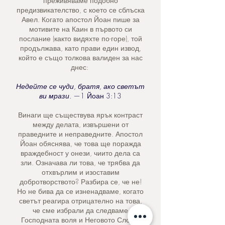
преживяваме подобно
предизвикателство, с което се сблъска
Авел. Когато апостол Йоан пише за
мотивите на Каин в първото си
послание (както видяхте по-горе), той
продължава, като прави един извод,
който е също толкова валиден за нас
днес:
Недейте се чуди, братя, ако светът
ви мрази.
—1 Йоан 3:13
Винаги ще съществува ярък контраст
между делата, извършени от
праведните и неправедните. Апостол
Йоан обяснява, че това ще поражда
враждебност у онези, чиито дела са
зли. Означава ли това, че трябва да
отхвърлим и изоставим
добротворството? Разбира се, че не!
Но не бива да се изненадваме, когато
светът реагира отрицателно на това,
че сме избрали да следваме
Господната воля и Неговото Слово.