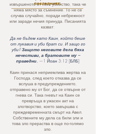
последният.
извършеното от него убийство, така че
няма място за съмнение. То не се
случва случайно, поради небрежност
или заради нечия принуда. Писанията
казват:
Да не бъдем като Каин, който беше
от лукавия и уби брат си. И защо го
уби?
Защото неговите дела бяха
нечестиви, а братовите му –
праведни.
—1 Йоан 3:12 [БЛБ]
Каин принася неприемлива жертва на
Господа, след което отказва да се
вслуша в предупреждението,
отправено му от Бог, да се отвърне от
гнева си. Така гневът на Каин се
превръща в ужасен акт на
злотворство, което завършва с
преждевременната смърт на Авел.
Собствените му дела са били зли и
това зло прераства в още по-голямо
зло.