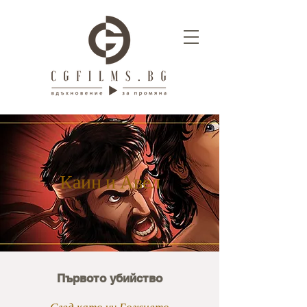
Каин и Авел
Първото убийство