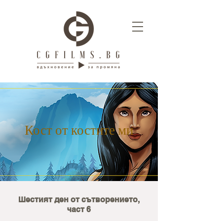
Кост от костите ми
Шестият ден от сътворението,
част 6