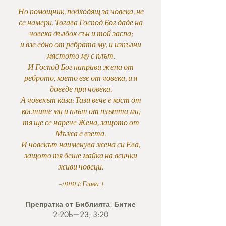
Но помощник, подходящ за човека, не
се намери. Тогава Господ Бог даде на
човека дълбок сън и той заспа;
и взе едно от ребрата му, и изпълни
мястото му с плът.
И Господ Бог направи жена от
реброто, което взе от човека, и я
доведе при човека.
А човекът каза:
Тази вече е кост от
костите ми и плът от плътта ми;
тя ще се нарече Жена, защото от
Мъжа е взета.
И човекът наименува жена си Ева,
защото тя беше майка на всички
живи човеци.
–iBIBLE Глава 1
Препратка от Библията: Битие
2:20b—23; 3:20