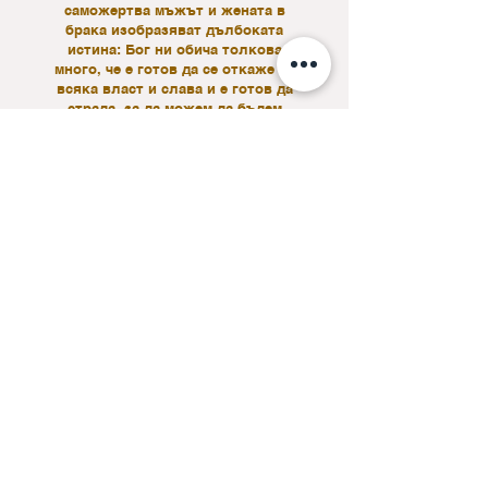
саможертва мъжът и жената в
брака изобразяват дълбоката
истина: Бог ни обича толкова
много, че е готов да се откаже от
всяка власт и слава и е готов да
страда, за да можем да бъдем
представени като приемливи,
святи, праведни и неопетнени пред
Бога.
Явяването в плът, святият живот,
саможертвата и възкресението на
Исус за Неговите хора, за църквата,
работи и е истина за всички, които
вярват в Него – женени, неженени,
вдовци или вдовици, разведени.
Господ е съвършеният съпруг на
църквата, който ни цени, защитава,
прощава и ще продължи да ни обича
завинаги.
Молитва за седмицата