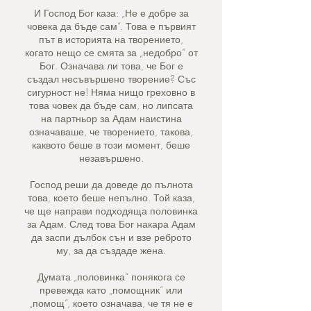
И Господ Бог каза: „Не е добре за
човека да бъде сам“. Това е първият
път в историята на творението,
когато нещо се смята за „недобро“ от
Бог. Означава ли това, че Бог е
създал несъвършено творение? Със
сигурност не! Няма нищо греховно в
това човек да бъде сам, но липсата
на партньор за Адам наистина
означаваше, че творението, такова,
каквото беше в този момент, беше
незавършено.
Господ реши да доведе до пълнота
това, което беше непълно. Той каза,
че ще направи подходяща половинка
за Адам. След това Бог накара Адам
да заспи дълбок сън и взе реброто
му, за да създаде жена.
Думата „половинка“ понякога се
превежда като „помощник“ или
„помощ“, което означава, че тя не е