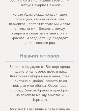
обича и да я счита като себе си.“
—
Петрус Сахарие Наксков
Когато Адам вижда жена си, своя
помощник, своята любов, той
възкликва: „Кост от костите ми и плът
от плътта ми!” Връзката между
съпруга и съпругата е уникална и
красива. И заедно те ще създадат
целия човешки род.
Нашият отговор
Бракът е създаден от Бог още преди
падането на човечеството в грях.
Когато Бог събира мъж и жена, това
наистина е „добро“, защото те си
помагат и се обичат. Освен това
според Словото бракът е преобраз
на връзката между Христос и
Църквата.
Апостол Павел пише в пета глава на