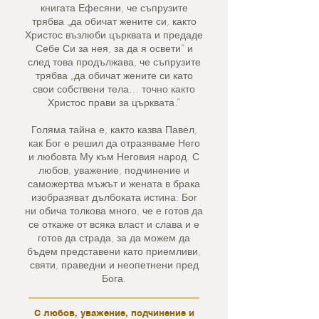
книгата Ефесяни, че съпрузите
трябва „да обичат жените си, както
Христос възлюби църквата и предаде
Себе Си за нея, за да я освети“ и
след това продължава, че съпрузите
трябва „да обичат жените си като
свои собствени тела… точно както
Христос прави за църквата.”
Голяма тайна е, както казва Павел,
как Бог е решил да отразяваме Него
и любовта Му към Неговия народ. С
любов, уважение, подчинение и
саможертва мъжът и жената в брака
изобразяват дълбоката истина: Бог
ни обича толкова много, че е готов да
се откаже от всяка власт и слава и е
готов да страда, за да можем да
бъдем представени като приемливи,
святи, праведни и неопетнени пред
Бога.
С любов, уважение, подчинение и