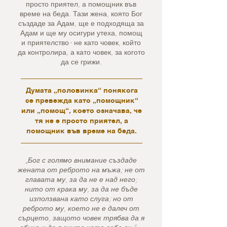
просто приятел, а помощник във
време на беда. Тази жена, която Бог
създаде за Адам, ще е подходяща за
Адам и ще му осигури утеха, помощ
и приятелство - не като човек, който
да контролира, а като човек, за когото
да се грижи.
Думата „половинка“ понякога
се превежда като „помощник“
или „помощ“, което означава, че
тя не е просто приятел, а
помощник във време на беда.
„Бог с голямо внимание създаде
жената от реброто на мъжа; не от
главата му, за да не е над него;
нито от крака му, за да не бъде
използвана като слуга; но от
реброто му, което не е далеч от
сърцето, защото човек трябва да я