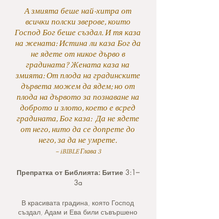
А змията беше най-хитра от
всички полски зверове, които
Господ Бог беше създал. И тя каза
на жената: Истина ли каза Бог да
не ядете от никое дърво в
градината? Жената каза на
змията: От плода на градинските
дървета можем да ядем; но от
плода на дървото за познаване на
доброто и злото, което е всред
градината, Бог каза: Да не ядете
от него, нито да се допрете до
него, за да не умрете.
– iBIBLE Глава 3
Препратка от Библията: Битие
3:1–
3a
В красивата градина, която Господ
създал, Адам и Ева били съвършено