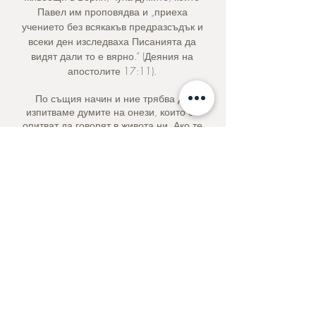
Павел им проповядва и „приеха
учението без всякакъв предразсъдък и
всеки ден изследваха Писанията да
видят дали то е вярно.“ (Деяния на
апостолите 17:11).
По същия начин и ние трябва да
изпитваме думите на онези, които се
опитват да говорят в живота ни. Ако те
противоречат на казаното от Бог, ние
не трябва да приемаме тяхното
послание – трябва да го отхвърлим.
Бог ни е подарил прекрасни неща на
страниците на Библията: думи на
утеха, думи на мир и думи, които ни
помагат и водят във всичко, което
правим и вярваме. И най-важното,
думи, които разказват историята на
нашето изкупление в Христос.
Молитва за седмицата