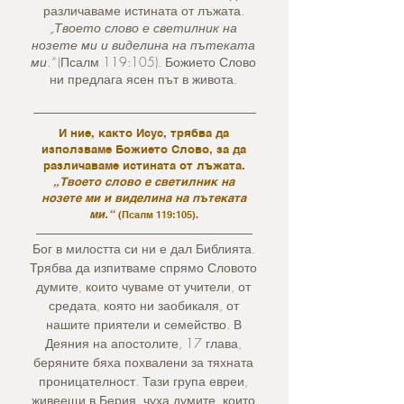
различаваме истината от лъжата.
„Твоето слово е светилник на
нозете ми и виделина на пътеката
ми.“
(Псалм 119:105). Божието Слово
ни предлага ясен път в живота.
И ние, както Исус, трябва да
използваме Божието Слово, за да
различаваме истината от лъжата.
„Твоето слово е светилник на
нозете ми и виделина на пътеката
ми.“
(Псалм 119:105).
Бог в милостта си ни е дал Библията.
Трябва да изпитваме спрямо Словото
думите, които чуваме от учители, от
средата, която ни заобикаля, от
нашите приятели и семейство. В
Деяния на апостолите, 17 глава,
беряните бяха похвалени за тяхната
проницателност. Тази група евреи,
живеещи в Берия, чуха думите, които