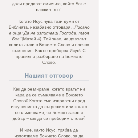
дали предават смисъла, който Бог е
вложил тях?
Когато Исус чува тези думи от
Библията, незабавно отговаря:
„Писано
е още: Да не изпитваш Господа, твоя
Бог“
(Матей 4). Той знае, че дяволът
вплита лъжи в Божието Слово и посява
съмнение. Как се преборва Исус? С
правилно разбиране на Божието
Слово.
Нашият отговор
Как да реагираме, когато врагът ни
кара да се съмняваме в Божието
Слово? Когато сме изправени пред
изкушението да съгрешим или когато
се съмняваме, че Божият закон е
добър – как да се преборим с това?
И ние, както Исус, трябва да
използваме Божието Слово, за да