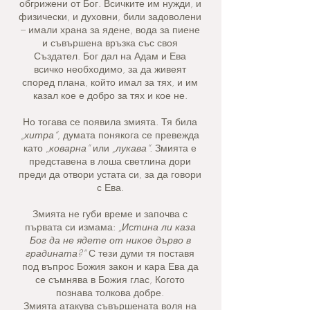
обгрижени от Бог. Всичките им нужди, и
физически, и духовни, били задоволени
– имали храна за ядене, вода за пиене
и съвършена връзка със своя
Създател. Бог дал на Адам и Ева
всичко необходимо, за да живеят
според плана, който имал за тях, и им
казал кое е добро за тях и кое не.
Но тогава се появила змията. Тя била
„хитра“
, думата понякога се превежда
като „
коварна“
или
„лукава“.
Змията е
представена в лоша светлина дори
преди да отвори устата си, за да говори
с Ева.
Змията не губи време и започва с
първата си измама:
„Истина ли каза
Бог да не ядете от никое дърво в
градината?“
С тези думи тя поставя
под въпрос Божия закон и кара Ева да
се съмнява в Божия глас, Когото
познава толкова добре.
Змията атакува съвършената воля на