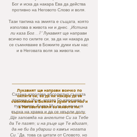
Бог и иска да накара Ева да действа
противно на Неговото Слово и воля.
Тази тактика на змията е същата, която
използва в живота ни и днес.
„Истина
ли каза Бог…?“
Лукавият ще направи
всичко по силите си, за да ни накара да
се съмняваме в Божиите думи към нас
и в Неговата воля за живота ни.
Лукавият ще направи всичко по
Сатана използва абсолютно същата
силите си, за да ни накара да се
тактика с Исус, когато Го изкушава в
съмняваме в Божиите думи към нас и
пустинята. Казва Му да се качи на
в Неговата воля за живота ни.
върха на храма и да се хвърли долу,
„Ще заповяда на ангелите Си за Тебе
да Те пазят; и на ръце ще Те вдигат,
да не би да удариш о камък ногата
Си.”
Да, това са цитати от Словото, но