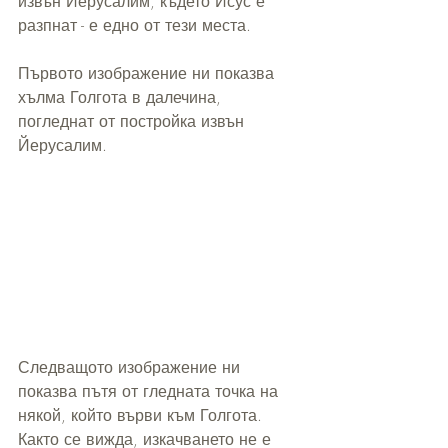
извън Йерусалим, където Исус е 
разпнат - е едно от тези места.
Първото изображение ни показва 
хълма Голгота в далечина, 
погледнат от постройка извън 
Йерусалим.
Следващото изображение ни 
показва пътя от гледната точка на 
някой, който върви към Голгота. 
Както се вижда, изкачването не е 