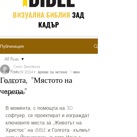
ВИЗУАЛНА БИБЛИЯ
ЗАД
КАДЪР
Публикация
All Posts
Ceitci Demirkova
All Posts
11.09.2024 г.
време за четене: 1 мин.
Голгота, "Мястото на
Stories
черепа"
Зад кадър
В момента, с помощта на 3D 
софтуер, се проектират и изграждат 
ключовите места за „Животът на 
Христос“ на iBIBLE и Голгота - хълмът 