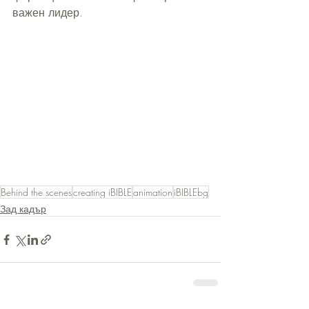
важен лидер.
Behind the scenes
creating iBIBLE
animation
iBIBLEbg
Зад кадър