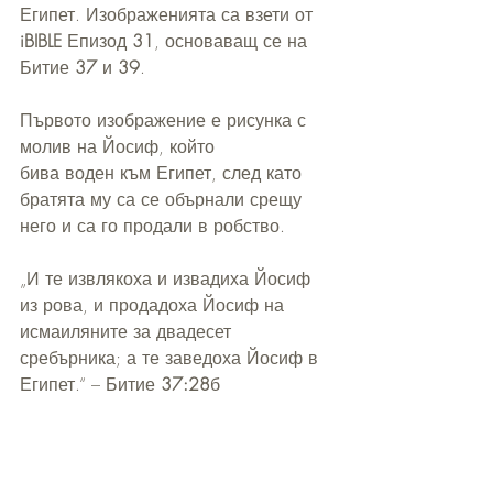
Египет. Изображенията са взети от 
iBIBLE
 Епизод 
31
, основаващ се на 
Битие 
37
 и 
39
.
Първото изображение е рисунка с 
молив на Йосиф, който 
бива воден към Египет, след като 
братята му са се обърнали срещу 
него и са го продали в робство.
„И те извлякоха и извадиха Йосиф 
из рова, и продадоха Йосиф на 
исмаиляните за двадесет 
сребърника; а те заведоха Йосиф в 
Египет.“ – Битие 
37:28
б