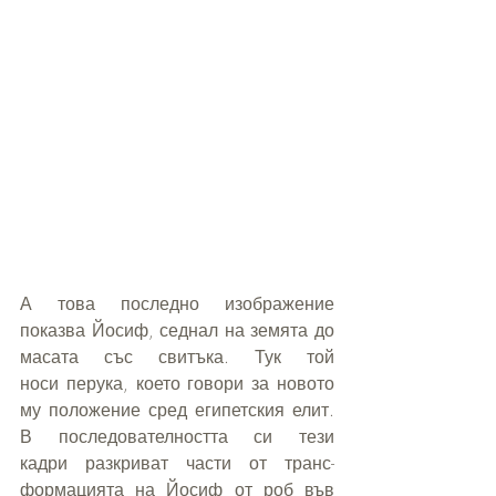
А това последно изображение 
показва Йосиф, седнал на земята до 
масата със свитъка. Тук той 
носи перука, което говори за новото 
му положение сред египетския елит. 
В последователността си тези 
кадри разкриват части от транс-
формацията на Йосиф от роб във 