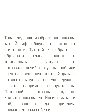
Това следващо изображение показва 
как Йосиф общува с някои от 
египтяните. Тук той е изобразен с 
обръсната глава, което в 
тогавашната култура е 
показвало нечий статус на роб или 
член на свещеничеството. Хората с 
по-висок статус са носели перуки –
 като например съпругата на 
Петефрий, показана вдясно. 
Кадърът показва, че Йосиф, макар и 
роб, започва да привлича 
вниманието към себе си.