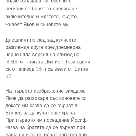
обаче означава, че околните 
региони се борят за оцеляване, 
включително и мястото, където 
живеят Яков и синовете му.
Днешният поглед зад кулисите 
разглежда друга предпремиерна 
черно-бяла версия на епизод на 
iBIBLE  от книгата „Битие“. Тези сцени 
са от епизод 36 и са взети от Битие 
43.
На първото изображение виждаме 
Яков да разговаря със синовете си, 
докато им казва да се върнат в 
Египет, за да купят още храна. 
При първото им посещение Йосиф 
казва на братята да се върнат при 
баща си и да не идват обратно при 