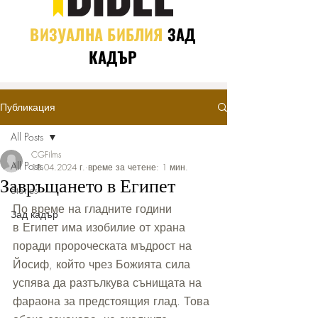
ВИЗУАЛНА БИБЛИЯ
ЗАД
КАДЪР
Публикация
All Posts
CGFilms
All Posts
18.04.2024 г.
време за четене: 1 мин.
Завръщането в Египет
Stories
По време на гладните години 
Зад кадър
в Египет има изобилие от храна 
поради пророческата мъдрост на 
Йосиф, който чрез Божията сила 
успява да разтълкува сънищата на 
фараона за предстоящия глад. Това 