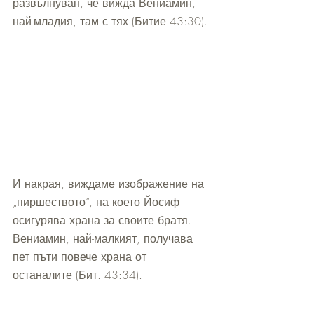
развълнуван, че вижда Вениамин, 
най-младия, там с тях (Битие 43:30).
И накрая, виждаме изображение на 
„пиршеството“, на което Йосиф 
осигурява храна за своите братя. 
Вениамин, най-малкият, получава 
пет пъти повече храна от 
останалите (Бит. 43:34).