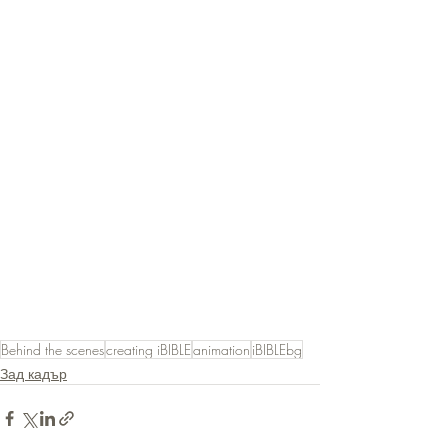
Behind the scenes
creating iBIBLE
animation
iBIBLEbg
Зад кадър