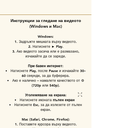
Инструкции за гледане на видеото
(Windows и Mac)
Windows:
Задръжте мишката върху видеото.
Натиснете ► Play.
Ако видеото засича или е размазано,
изчакайте да се зареди.
При бавен интернет:
Натиснете Play, после Pause и изчакайте 30–
60 секунди, за да буферира.
Ако е налично – намалете качеството от ⚙️
(720p или 540p).
Уголемяване на екрана:
Натиснете иконата
пълен екран
Натиснете Esc, за да излезете от пълен
екран.
Mac (Safari, Chrome, Firefox):
Поставете курсора върху видеото.