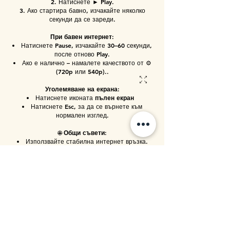
Натиснете ► Play.
Ако стартира бавно, изчакайте няколко
секунди да се зареди.
При бавен интернет:
Натиснете Pause, изчакайте 30–60 секунди,
после отново Play.
Ако е налично – намалете качеството от ⚙️
(720p или 540p)..
Уголемяване на екрана:
Натиснете иконата
пълен екран
Натиснете Esc, за да се върнете към
нормален изглед.
🌐
Общи съвети:
Използвайте стабилна интернет връзка.
Избягвайте други приложения и устройства,
които натоварват мрежата.
Ако видеото замръзне, презаредете
страницата или рестартирайте браузъра.