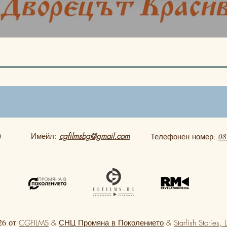
Имейл:
cgfilmsbg@gmail.com
08
Телефонен номер:
26
от
CGFILMS
&
СНЦ Промяна в Поколението
&
Starfish Stories, 