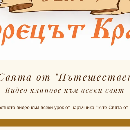
 Свята от "Пътешестве
Видео клипове към всеки свят
етното видео към всеки урок от наръчника "
16
-те Свята от