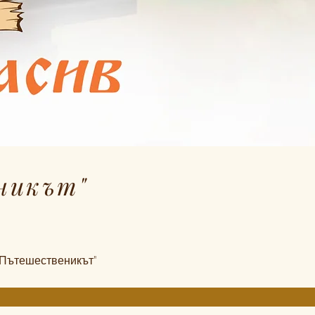
никът"
 Пътешественикът"